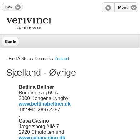
DKK
Menu
Sign in
› Find A Store › Denmark ›
Zealand
Sjælland - Øvrige
Bettina Beltner
Buddingevej 69 A
2800 Kongens Lyngby
www.bettinabeltner.dk
Tlf.: +45 28972397
.
Casa Casino
Jægersborg Allé 7
2920 Charlottenlund
www.casacasino.dk