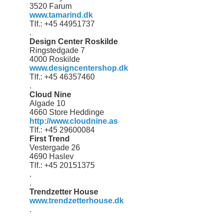
3520 Farum
www.tamarind.dk
Tlf.: +45 44951737
.
Design Center Roskilde
Ringstedgade 7
4000 Roskilde
www.designcentershop.dk
Tlf.: +45 46357460
.
Cloud Nine
Algade 10
4660 Store Heddinge
http://www.cloudnine.as
Tlf.: +45 29600084
First Trend
Vestergade 26
4690 Haslev
Tlf.: +45 20151375
.
.
Trendzetter House
www.trendzetterhouse.dk
.
.