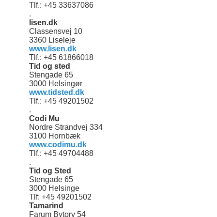
Tlf.: +45 33637086
.
lisen.dk
Classensvej 10
3360 Liseleje
www.lisen.dk
Tlf.: +45 61866018
Tid og sted
Stengade 65
3000 Helsingør
www.tidsted.dk
Tlf.: +45 49201502
.
Codi Mu
Nordre Strandvej 334
3100 Hornbæk
www.codimu.dk
Tlf.: +45 49704488
.
Tid og Sted
Stengade 65
3000 Helsinge
Tlf: +45 49201502
Tamarind
Farum Bytorv 54