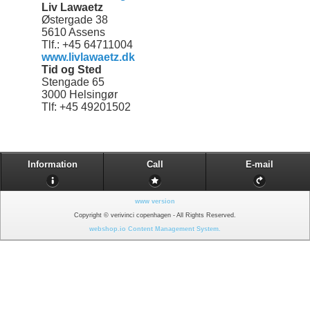
Liv Lawaetz
Østergade 38
5610 Assens
Tlf.: +45 64711004
www.livlawaetz.dk
Tid og Sted
Stengade 65
3000 Helsingør
Tlf: +45 49201502
Information
Call
E-mail
www version
Copyright © verivinci copenhagen - All Rights Reserved.
webshop.io Content Management System.