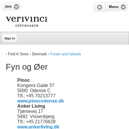
DKK
Menu
Sign in
› Find A Store › Denmark ›
Funen and Islands
Fyn og Øer
Pinoc
Kongens Gade 37
5000 Odense C
Tlf.: +45 70213777
www.pinocodense.dk
Anker Living
Tjørnevej 17
5492 Vissenbjerg
Tlf.: +45 21776628
www.ankerliving.dk