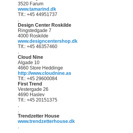
3520 Farum
www.tamarind.dk
Tlf.: +45 44951737
.
Design Center Roskilde
Ringstedgade 7
4000 Roskilde
www.designcentershop.dk
Tlf.: +45 46357460
.
Cloud Nine
Algade 10
4660 Store Heddinge
http://www.cloudnine.as
Tlf.: +45 29600084
First Trend
Vestergade 26
4690 Haslev
Tlf.: +45 20151375
.
.
Trendzetter House
www.trendzetterhouse.dk
.
.