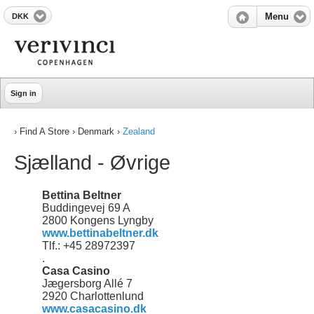
DKK
Menu
Sign in
› Find A Store › Denmark ›
Zealand
Sjælland - Øvrige
Bettina Beltner
Buddingevej 69 A
2800 Kongens Lyngby
www.bettinabeltner.dk
Tlf.: +45 28972397
.
Casa Casino
Jægersborg Allé 7
2920 Charlottenlund
www.casacasino.dk