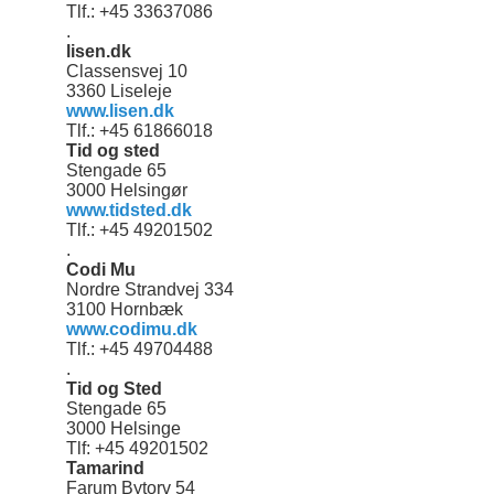
Tlf.: +45 33637086
.
lisen.dk
Classensvej 10
3360 Liseleje
www.lisen.dk
Tlf.: +45 61866018
Tid og sted
Stengade 65
3000 Helsingør
www.tidsted.dk
Tlf.: +45 49201502
.
Codi Mu
Nordre Strandvej 334
3100 Hornbæk
www.codimu.dk
Tlf.: +45 49704488
.
Tid og Sted
Stengade 65
3000 Helsinge
Tlf: +45 49201502
Tamarind
Farum Bytorv 54